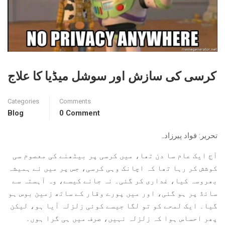
کرسی کی سازش اور سوشل میڈیا کا علاج
Categories
Comments
Blog
0 Comment
تحریر: فواد پیرزادہ
آج ایک عام سا دن تھا، میں کرسی پر بیٹھنے کی معصوم سی
کوشش کر رہا تھا کہ اچانک وہی کرسی، جس پر میں نے ہمیشہ
بھروسہ کیا، غداری کر گئی۔ نہ جانے کیسے، وہ آہستہ سے
سائڈ پر ہو گئی، اور میں پورے وقار کے ساتھ زمین بوس ہو
گیا۔ ایک لمحے کو تو لگا جیسے کوئی زلزلہ آیا ہو، لیکن
پھر احساس ہوا کہ زلزلہ نہیں، صرف میں ہی گرا ہوں۔