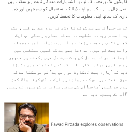
گاہکوں تک پہنچنے کے لیے یہ اشتہارات مددگار ثابت ہو سکتے ہیں۔
اصل چال یہ ہے کہ ہم اپنے ڈیٹا کے استعمال کو سمجھیں اور ذمہ
داری کے ساتھ اپنی معلومات کا تحفظ کریں۔
تو صاحبو! کرسی سے گرنے کا دکھ تو برداشت ہو گیا، مگر
یہ احساس زیادہ تکلیف دہ ہے کہ ہماری زندگی اب ایک
کھلی کتاب ہے جسے پڑھنے والے بہت زیادہ اور سمجھنے
والے بہت کم ہیں۔ بس دعا یہی ہے کہ کہیں مستقبل میں
ایسا نہ ہو کہ ہم دل کی بات صرف دل میں رکھنے پر مجبور
ہو جائیں، ورنہ اگلی بار اگر کسی نے نیند میں بڑبڑا
دیا کہ “یار، بہت تھکاوٹ ہو رہی ہے” تو ہو سکتا ہے کہ
صبح اٹھتے ہی اس کے دروازے پر ایک مالش کرنے والا کھڑا
ہو، جو کہے، “صاحب! آپ کی سوشل میڈیا سرگرمیوں نے ہمیں
آپ تک پہنچا دیا ہے!”
Fawad Pirzada explores observations