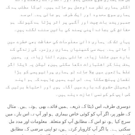
اکثر ہماری نظر سے اوجھل ہو جاتے ہیں۔ اس کا مطلب ہے کہ
ہماری سوچ محدود اور ایک طرفہ ہو جاتی ہے۔ اس سے
جمہوریت، بات چیت اور آگہی پر اثر پڑتا ہے کیونکہ ہم
حقائق کی بجائے اپنی پسند کی باتیں سننے لگتے ہیں۔
یہاں تک کہ ہماری ذاتی معلومات کی حفاظت بھی خطرے میں
آ جاتی ہے۔ بہت سی کمپنیاں ہماری روزمرہ کی زندگی کے
بارے میں جتنا زیادہ جانتی ہیں، اتنا زیادہ وہ ہمیں
ہدف بنا کر اشتہارات دکھا سکتی ہیں، لیکن یہ ڈیٹا اگر
غلط ہاتھوں میں چلا جائے تو ہماری پرائیویسی کو بڑا
نقصان پہنچ سکتا ہے۔ اس لیے ہمیں چاہیے کہ ہم اپنے
ڈیجیٹل حقوق کے بارے میں آگاہ ہوں اور احتیاط برتیں کہ
کس ایپ کو کونسی اجازت دیتے ہیں۔
دوسری طرف، اس ڈیٹا کے ذریعے ہمیں فائدے بھی ہوتے ہیں۔ مثال
کے طور پر، اگر آپ کو کوئی خاص بیماری ہو اور آپ نے اس بارے میں
سرچ کیا ہو، تو اس کے مطابق آپ کو متعلقہ معلومات اور مدد مل
سکتی ہے۔ یا اگر آپ کاروبار کرتے ہیں، تو اپنی مرضی کے مطابق