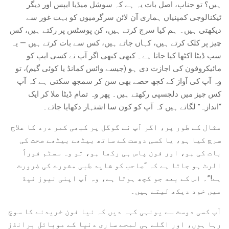
ہیں؟ تو جناب، اصل بات یہ ہے کہ سوشل میڈیا ایپس اور دیگر
ٹیکنالوجی کمپنیاں ہماری آن لائن سرگرمیوں کو بہت غور سے
دیکھتی ہیں۔ ہم کیا سرچ کرتے ہیں، کن پوسٹس پر رکتے ہیں، کس
چیز پر کلک کرتے ہیں، کہاں جاتے ہیں، کس سے بات کرتے ہیں — یہ
سب ڈیٹا اکٹھا کیا جاتا ہے۔ کبھی کبھی اگر آپ نے کسی ایپ کو
مائیکروفون کی اجازت دی ہو (جیسے وائس کمانڈ یا کوئی گیم)، تو
وہ آپ کی آواز کے کچھ حصے بھی سن کر سمجھ سکتی ہے کہ آپ
کس چیز میں دلچسپی رکھتے ہیں۔ پھر وہ تمام ڈیٹا ملا کر ایک
“اندازہ” لگاتے ہیں کہ آپ کو کون سا اشتہار دکھایا جائے۔
مثال کے طور پر، اگر آپ نے گوگل پر کبھی کمر درد کا علاج
سرچ کیا ہو، یا کسی دوست کے ساتھ بیٹھے بیٹھے صحت کی
بات کی ہو، اور فون پاس ہی رکھا ہو، تو وہ سسٹم فوراً
الرٹ ہو جاتا ہے کہ “صاحب کو شاید طبی مشورے کی ضرورت
ہے!”۔ اس کے بعد جو کچھ ہوتا ہے، وہ آپ اپنی نیوز فیڈ
میں خود دیکھ لیتے ہیں۔
آپ کسی دوست سے یونہی کہہ دیں کہ نیا فون خریدنے کا سوچ
رہا ہوں، اور اگلے ہی لمحے ساری دنیا کے موبائل برانڈز