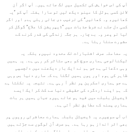
آپ کی اس خواہش کی تکمیل میں لگ جاتے ہیں۔ آپ اگر آن
لائن کسی ہوٹل کا مینو دیکھ لیں تو سارا ہفتہ آپ کو “یہ
کھائیں، وہ کھائیں” کی ترغیب دی جاتی رہتی ہے، اور اگر
کسی دل جلے نے فرطِ جذبات میں “ڈیپریشن کا علاج” گوگل کر
لیا تو پھر وہ بے چارہ ہر جگہ زندگی کی قدر کرنے کے
مشورے سنتا رہتا ہے۔
یہ معاملہ صرف اشتہارات تک محدود نہیں، بلکہ یہ
ٹیکنالوجی ہماری سوچ کو بھی متاثر کر رہی ہے۔ یہ ہمیں
وہی دکھاتی ہے جو ہم نے ایک بار دیکھنے میں دلچسپی
ظاہر کی ہو، اور یوں ہمیں لگتا ہے کہ ساری دنیا بس وہی
ہے جو ہماری اسکرین پر نظر آ رہی ہے۔ نتیجہ یہ نکلتا ہے
کہ ہم اپنے اردگرد کی حقیقی دنیا سے کٹ کر ایک ایسے
ڈیجیٹل بلبلے میں قید ہو جاتے ہیں، جہاں ہمیں ہر بات
ہماری پسند کے مطابق نظر آتی ہے۔
اب آپ سوچیں، یہ ڈیجیٹل بلبلہ ہمارے معاشرتی رویوں پر
بھی اثر انداز ہو رہا ہے۔ ہم صرف اُن لوگوں سے جڑتے ہیں
جن سے ہماری سوچ ملتی ہے، اور الگ رائے رکھنے والے