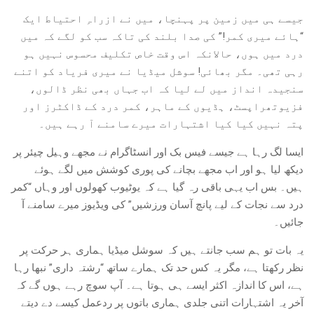
جیسے ہی میں زمین پر پہنچا، میں نے ازراہِ احتیاط ایک
“ہائے میری کمر!” کی صدا بلند کی تاکہ سب کو لگے کہ میں
درد میں ہوں، حالانکہ اس وقت خاص تکلیف محسوس نہیں ہو
رہی تھی۔ مگر بھائی! سوشل میڈیا نے میری فریاد کو اتنے
سنجیدہ انداز میں لے لیا کہ اب جہاں بھی نظر ڈالوں،
فزیوتھراپسٹ، ہڈیوں کے ماہر، کمر درد کے ڈاکٹرز اور
پتہ نہیں کیا کیا اشتہارات میرے سامنے آ رہے ہیں۔
ایسا لگ رہا ہے جیسے فیس بک اور انسٹاگرام نے مجھے وہیل چیئر پر
دیکھ لیا ہو اور اب مجھے بچانے کی پوری کوشش میں لگے ہوئے
ہیں۔ بس اب یہی باقی رہ گیا ہے کہ یوٹیوب کھولوں اور وہاں “کمر
درد سے نجات کے لیے پانچ آسان ورزشیں” کی ویڈیوز میرے سامنے آ
جائیں۔
یہ بات تو ہم سب جانتے ہیں کہ سوشل میڈیا ہماری ہر حرکت پر
نظر رکھتا ہے، مگر یہ کس حد تک ہمارے ساتھ “رشتہ داری” نبھا رہا
ہے، اس کا اندازہ اکثر ایسے ہی ہوتا ہے۔ آپ سوچ رہے ہوں گے کہ
آخر یہ اشتہارات اتنی جلدی ہماری باتوں پر ردعمل کیسے دے دیتے